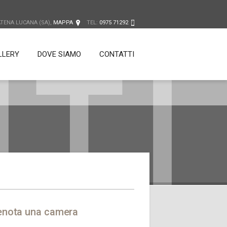
ATENA LUCANA (SA),
MAPPA
TEL:
0975 71292
TI
LLERY
DOVE SIAMO
CONTATTI
enota una camera