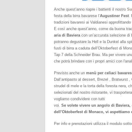
Anche quest’anno riapre i battenti il nostro
Su
festa della birra bavarese l’
Augustiner Fest
. 
tradizioni bavaresi ai Valdianesi approfittando
E così anche quest’anno, come da buona tra
aria di Baviera
con un’accurata selezione di b
potranno degustare la Hell e la Dunkel alla spin
fusti di birra a caduta dell’Oktoberfest di Mo
Tap 7 della Schneider Brau. Ma per vivere una
che potrà brindare con i propri amici con l'ana
Previsto anche un
menù per celiaci
bavare
Dall’antipasto al dessert, Brezel , Bratwurst ,
strudel di mele e la torta della foresta nera,
selezionati del nostro ristorante, vi trasporter
vogliamo condividere con tutti
voi.
Se volete vivere un angolo di Baviera,
dell’Oktoberfest di Monaco, vi aspettiamo
Per info e prenotazioni utilizza il modulo so