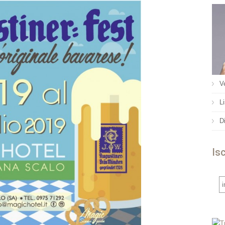
Ve
L
D
Isc