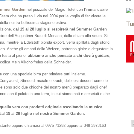
mmer Garden
nel piazzale del Magic Hotel con l’immancabile
Festa che ha preso il via nel 2004 per la voglia di far vivere le
Tu
 della nostra bellissima stagione estiva.
dizione,
dal 19 al 28 luglio si respirerà nel Summer Garden
irre dell’Augustiner Brau di Monaco, dalla chiara alla scura. Si
a, mentre la Edelstoff bionda export, verrà spilllata dagli storici
naco. Anche gli amanti della Weizen, potranno gioire e degustare la
 festa al pieno,
abbiamo anche pensato a chi dovrà guidare
,
lcolica Mein Alkoholfreies della Schneider.
se
con una speciale birra per brindare tutti insieme.
 Currywurst, Stinco di maiale e krauti, deliziosi dessert come lo
 che sono solo due chicche del nostro menù preparato dagli chef
anno con il palato in una terra, in cui siamo nati e cresciuti e che
 quella vera con prodotti originale ascoltando la musica
 dal 19 al 28 luglio nel nostro Summer Garden.
ttostante oppure chiamaci al 0975 71292 oppure al 348 3973163