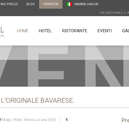
TINO PREZZI
BLOG
PRENOTA
CAMBIA LINGUA
VIA NAZIONALE 2, 
VEN
HOME
HOTEL
RISTORANTE
EVENTI
GA
 L'ORIGINALE BAVARESE.
Pr
Magic Hotel, Atena Lucana (SA)
-