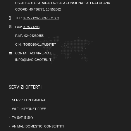
USCITE AUTOSTRADALI A2 SALA CONSILINA E ATENA LUCANA
COORD: 40.436773, 15.552662
TEL:
0975 71292 - 0975 71303
FAX:
0975 71293
P.IVA:
02494230655
CIN:
IT065010A1L4WE6YB7
CONTATTACI VIA E-MAIL
INFO@MAGICHOTEL.IT
SERVIZI OFFERTI
SERVIZIO IN CAMERA
WI FI INTERNET FREE
TV SAT. E SKY
ANIMALI DOMESTICI CONSENTITI