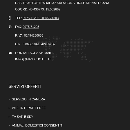
USCITE AUTOSTRADALI A2 SALA CONSILINA E ATENA LUCANA
COORD: 40.436773, 15.552662
TEL:
0975 71292 - 0975 71303
FAX:
0975 71293
P.IVA:
02494230655
CIN:
IT065010A1L4WE6YB7
CONTATTACI VIA E-MAIL
INFO@MAGICHOTEL.IT
SERVIZI OFFERTI
SERVIZIO IN CAMERA
WI FI INTERNET FREE
TV SAT. E SKY
ANIMALI DOMESTICI CONSENTITI